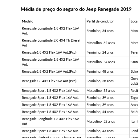
Média de preço do seguro do Jeep Renegade 2019
Modelo
Perfil de condutor
Loca
Renegade Longitude 1.8 4X2 Flex 16V
Feminino, 34 anos
Mana
Aut.
Renegade Longitude 2.0 4X4 Tb Diesel
Masculino, 62 anos
Morr
Aut
Renegade1.8 4X2 Flex 16V Aut.(Pcd)
Feminino, 24 anos
Teres
Renegade Longitude 1.8 4X2 Flex 16V
Masculino, 54 anos
Sant
Aut.
Renegade1.8 4X2 Flex 16V Aut.(Pcd)
Feminino, 48 anos
Baln
Gove
Renegade1.8 4X2 Flex 16V Aut.(Pcd)
Feminino, 38 anos
Lobã
Renegade Sport 1.8 4X2 Flex 16V Aut.
Masculino, 35 anos
Reci
Renegade Sport 1.8 4X2 Flex 16V Aut.
Feminino, 39 anos
Tagu
Renegade Sport 1.8 4X2 Flex 16V Aut.
Feminino, 39 anos
Araca
Renegade Sport 1.8 4X2 Flex 16V Aut.
Feminino, 44 anos
Belé
Renegade Longitude 1.8 4X2 Flex 16V
Masculino, 52 anos
Itum
Aut
Renegade Sport 1.8 4X2 Flex 16V Aut.
Feminino, 43 anos
Lond