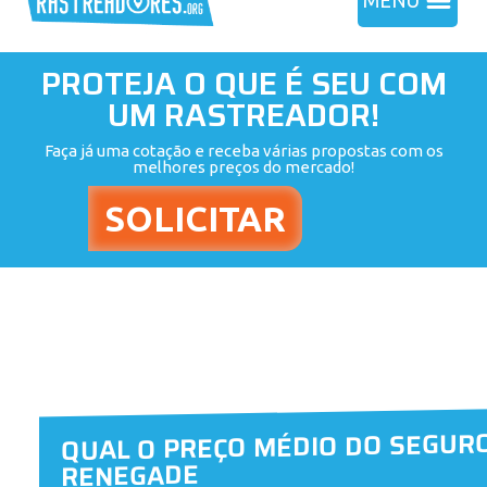
MENU
PROTEJA O QUE É SEU COM
UM RASTREADOR!
Faça já uma cotação e receba várias propostas com os
melhores preços do mercado!
QUAL O PREÇO MÉDIO DO SEGURO
RENEGADE