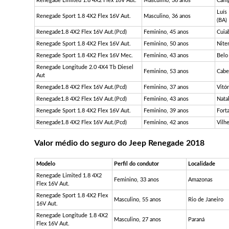
Renegade Limited 1.8 4X2 Flex 16V Aut.
Masculino, 36 anos
Camp
Luís
Renegade Sport 1.8 4X2 Flex 16V Aut.
Masculino, 36 anos
(BA)
Renegade1.8 4X2 Flex 16V Aut.(Pcd)
Feminino, 45 anos
Cuia
Renegade Sport 1.8 4X2 Flex 16V Aut.
Feminino, 50 anos
Niter
Renegade Sport 1.8 4X2 Flex 16V Mec.
Feminino, 43 anos
Belo
Renegade Longitude 2.0 4X4 Tb Diesel
Feminino, 53 anos
Cabe
Aut
Renegade1.8 4X2 Flex 16V Aut.(Pcd)
Feminino, 37 anos
Vitór
Renegade1.8 4X2 Flex 16V Aut.(Pcd)
Feminino, 43 anos
Nata
Renegade Sport 1.8 4X2 Flex 16V Aut.
Feminino, 39 anos
Fort
Renegade1.8 4X2 Flex 16V Aut.(Pcd)
Feminino, 42 anos
Vilh
Valor médio do seguro do Jeep Renegade 2018
Modelo
Perfil do condutor
Localidade
Renegade Limited 1.8 4X2
Feminino, 33 anos
Amazonas
Flex 16V Aut.
Renegade Sport 1.8 4X2 Flex
Masculino, 55 anos
Rio de Janeiro
16V Aut.
Renegade Longitude 1.8 4X2
Masculino, 27 anos
Paraná
Flex 16V Aut.