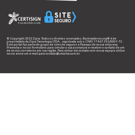
© Copyright 2022 Zipia. Todos os direitos reservados. Rastreadores.org® é de
propriedade da
Zipia Tecnologia LTDA
, registrada sob o CNPJ 17.467.253/0001-72.
Este portal faz parte do grupo de sites de seguros e finanças de nossa empresa.
Preencha o nosso
formulário
para simular a sua assinatura e receber o contato de um
de nossos corretores em sua região. Para entrar em contato com nossa equipe utilize
nosso envie um e-mail para
contato@smartia.com.br
.