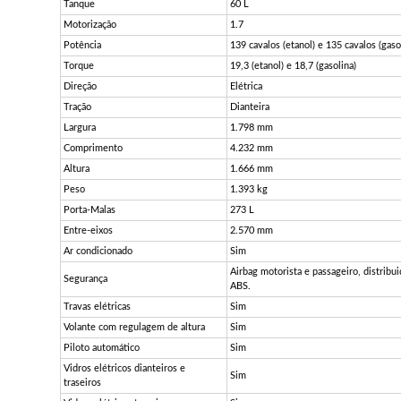
Tanque
60 L
Motorização
1.7
Potência
139 cavalos (etanol) e 135 cavalos (gaso
Torque
19,3 (etanol) e 18,7 (gasolina)
Direção
Elétrica
Tração
Dianteira
Largura
1.798 mm
Comprimento
4.232 mm
Altura
1.666 mm
Peso
1.393 kg
Porta-Malas
273 L
Entre-eixos
2.570 mm
Ar condicionado
Sim
Airbag motorista e passageiro, distribu
Segurança
ABS.
Travas elétricas
Sim
Volante com regulagem de altura
Sim
Piloto automático
Sim
Vidros elétricos dianteiros e
Sim
traseiros