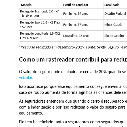
Modelo
Perfil do condutor
Localidade
Renegade Trailhawk 2.0 4X4
Feminino, 39 anos
Distrito Federal
Tb Diesel Aut
Renegade Sport 1.8 4X2 Flex
Feminino, 37 anos
Minas Gerais
16V Mec.
Renegade Longitude 1.8 4X2
Masculino, 35 anos
Rio de Janeiro
Flex 16V Aut.
*Pesquisa realizada em dezembro/2019. Fonte: Segfy, Seguro i e
Como um rastreador contribui para reduz
O valor do seguro pode diminuir até cerca de 30% quando se
veicular.
Isso acontece porque esse equipamento consegue enviar a loc
caso de roubo aumenta de forma significa as chances dele se
As seguradoras entendem que quando o carro é recuperado 
com a indenização e por isso reduzem o valor do seguro par
equipamento.
Ele tem beneficiado tanto a seguradoras como segurados que j