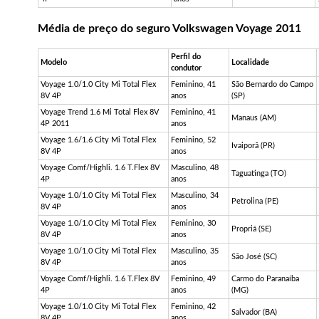
Média de preço do seguro Volkswagen Voyage 2011
Perfil do
Modelo
Localidade
condutor
Voyage 1.0/1.0 City Mi Total Flex
Feminino, 41
São Bernardo do Campo
8V 4P
anos
(SP)
Voyage Trend 1.6 Mi Total Flex 8V
Feminino, 41
Manaus (AM)
4P 2011
anos
Voyage 1.6/1.6 City Mi Total Flex
Feminino, 52
Ivaiporã (PR)
8V 4P
anos
Voyage
Comf
/
Highli
. 1.6
T.Flex
8V
Masculino, 48
Taguatinga (TO)
4P
anos
Voyage 1.0/1.0 City Mi Total Flex
Masculino, 34
Petrolina (PE)
8V 4P
anos
Voyage 1.0/1.0 City Mi Total Flex
Feminino, 30
Propriá (SE)
8V 4P
anos
Voyage 1.0/1.0 City Mi Total Flex
Masculino, 35
São José (SC)
8V 4P
anos
Voyage
Comf
/
Highli
. 1.6
T.Flex
8V
Feminino, 49
Carmo do Paranaíba
4P
anos
(MG)
Voyage 1.0/1.0 City Mi Total Flex
Feminino, 42
Salvador (BA)
8V 4P
anos