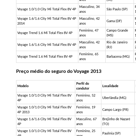
Masculino, 34
Voyage 1.0/1.0 City Mi Total Flex 8V 4P
São Paulo (SP)
anos
Voyage 1.6/1.6 City Mi Total Flex 8V 4P
Masculino, 42
Gama (DF)
2014
anos
Feminino, 47
Campo Grande
Voyage Trend 1.6 Mi Total Flex 8V 4P
anos
(MS)
Masculino, 42
Rio de Janeiro
Voyage 1.6/1.6 City Mi Total Flex 8V 4P
anos
(RJ)
Feminino, 65
Voyage Trend 1.6 Mi Total Flex 8V 4P
Barbacena (MG)
anos
Preço médio do seguro do Voyage 2013
Perfil do
Modelo
Localidade
condutor
Voyage 1.0/1.0 City Mi Total Flex 8V
Feminino, 52
Uberlândia (MG)
4P
anos
Voyage 1.0/1.0 City Mi Total Flex 8V
Feminino, 19
Campo Largo (PR)
4P 2013
anos
Voyage 1.6/1.6 City Mi Total Flex 8V
Masculino, 67
Brejinho de Nazaré
4P
anos
(TO)
Voyage 1.0/1.0 City Mi Total Flex 8V
Feminino, 25
Paulínia (SP)
4P
anos