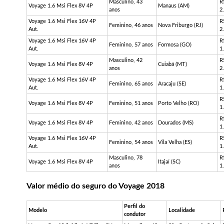
Masculino, 43
R
Voyage 1.6
Msi
Flex 8V 4P
Manaus (AM)
anos
2
Voyage 1.6
Msi
Flex 16V 4P
R
Feminino, 46 anos
Nova Friburgo (RJ)
Aut.
2
Voyage 1.6
Msi
Flex 16V 4P
R
Feminino, 57 anos
Formosa (GO)
Aut.
1
Masculino, 42
R
Voyage 1.6
Msi
Flex 8V 4P
Cuiabá (MT)
anos
2
Voyage 1.6
Msi
Flex 16V 4P
R
Feminino, 65 anos
Aracaju (SE)
Aut.
1
R
Voyage 1.6
Msi
Flex 8V 4P
Feminino, 51 anos
Porto Velho (RO)
1
R
Voyage 1.6
Msi
Flex 8V 4P
Feminino, 42 anos
Dourados (MS)
1
Voyage 1.6
Msi
Flex 16V 4P
R
Feminino, 54 anos
Vila Velha (ES)
Aut.
1
Masculino, 78
R
Voyage 1.6
Msi
Flex 8V 4P
Itajaí (SC)
anos
1
Valor médio do seguro do Voyage 2018
Perfil do
Modelo
Localidade
condutor