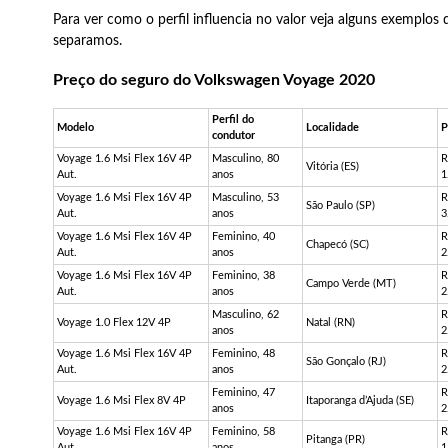
Para ver como o perfil influencia no valor veja alguns exemplos 
separamos.
Preço do seguro do Volkswagen Voyage 2020
Perfil do
Modelo
Localidade
P
condutor
Voyage 1.6
Msi
Flex 16V 4P
Masculino, 80
R
Vitória (ES)
Aut.
anos
1
Voyage 1.6
Msi
Flex 16V 4P
Masculino, 53
R
São Paulo (SP)
Aut.
anos
3
Voyage 1.6
Msi
Flex 16V 4P
Feminino, 40
R
Chapecó (SC)
Aut.
anos
2
Voyage 1.6
Msi
Flex 16V 4P
Feminino, 38
R
Campo Verde (MT)
Aut.
anos
2
Masculino, 62
R
Voyage 1.0 Flex 12V 4P
Natal (RN)
anos
2
Voyage 1.6
Msi
Flex 16V 4P
Feminino, 48
R
São Gonçalo (RJ)
Aut.
anos
2
Feminino, 47
R
Voyage 1.6
Msi
Flex 8V 4P
Itaporanga d’Ajuda (SE)
anos
2
Voyage 1.6
Msi
Flex 16V 4P
Feminino, 58
R
Pitanga (PR)
Aut.
anos
1