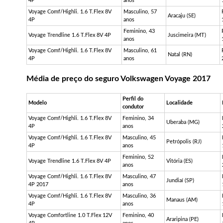
4P
anos
Voyage
Comf
/
Highli
. 1.6
T.Flex
8V
Masculino, 57
Aracaju (SE)
4P
anos
Feminino, 43
Voyage
Trendline
1.6
T.Flex
8V 4P
Juscimeira (MT)
anos
Voyage
Comf
/
Highli
. 1.6
T.Flex
8V
Masculino, 61
Natal (RN)
4P
anos
Média de preço do seguro Volkswagen Voyage 2017
Perfil do
Modelo
Localidade
condutor
Voyage
Comf
/
Highli
. 1.6
T.Flex
8V
Feminino, 34
Uberaba (MG)
4P
anos
Voyage
Comf
/
Highli
. 1.6
T.Flex
8V
Masculino, 45
Petrópolis (RJ)
4P
anos
Feminino, 52
Voyage
Trendline
1.6
T.Flex
8V 4P
Vitória (ES)
anos
Voyage
Comf
/
Highli
. 1.6
T.Flex
8V
Masculino, 47
Jundiaí (SP)
4P 2017
anos
Voyage
Comf
/
Highli
. 1.6
T.Flex
8V
Masculino, 36
Manaus (AM)
4P
anos
Voyage
Comfortline
1.0
T.Flex
12V
Feminino, 40
Araripina (PE)