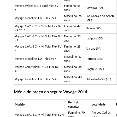
Voyage
Evidence
1.6 Total Flex 8V
Feminino, 55
Barreiras (BA)
4P
anos
Masculino, 76
São Gonçalo do Abaeté
Voyage
Trendline
1.6
T.Flex
8V 4P
anos
(MG)
Voyage 1.6/1.6 City Mi Total Flex 8V
Feminino, 47
Osasco (SP)
4P 2015
anos
Voyage 1.6/1.6 City Mi Total Flex 8V
Feminino, 33
Itapipoca (CE)
4P
anos
Voyage 1.6/1.6 City Mi Total Flex 8V
Feminino, 29
Araruna (PR)
4P
anos
Masculino, 57
Voyage
Trendline
1.0
T.Flex
8V 4P
Petrópolis (RJ)
anos
Voyage
Comf
/
Highli
. 1.6
T.Flex
8V
Masculino, 36
Piaçabuçu (AL)
4P
anos
Masculino, 40
Voyage
Trendline
1.6
T.Flex
8V 4P
Eldorado do Sul (RS)
anos
Média de preço do seguro Voyage 2014
Perfil do
Modelo
Localidade
condutor
Feminino, 70
Rio dos Cedros
Voyage 1.6/1.6 City Mi Total Flex 8V 4P
anos
(SC)