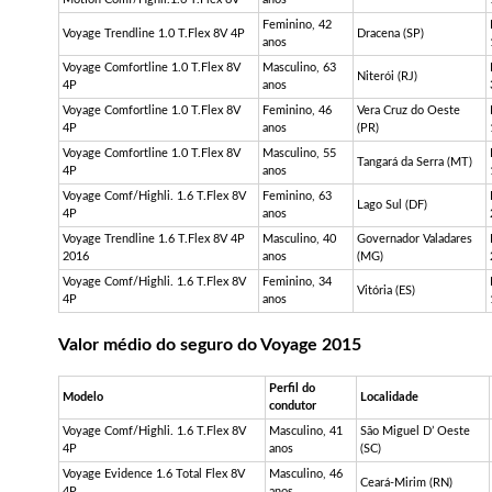
Feminino, 42
Voyage
Trendline
1.0
T.Flex
8V 4P
Dracena (SP)
anos
Voyage
Comfortline
1.0
T.Flex
8V
Masculino, 63
Niterói (RJ)
4P
anos
Voyage
Comfortline
1.0
T.Flex
8V
Feminino, 46
Vera Cruz do Oeste
4P
anos
(PR)
Voyage
Comfortline
1.0
T.Flex
8V
Masculino, 55
Tangará da Serra (MT)
4P
anos
Voyage
Comf
/
Highli
. 1.6
T.Flex
8V
Feminino, 63
Lago Sul (DF)
4P
anos
Voyage
Trendline
1.6
T.Flex
8V 4P
Masculino, 40
Governador Valadares
2016
anos
(MG)
Voyage
Comf
/
Highli
. 1.6
T.Flex
8V
Feminino, 34
Vitória (ES)
4P
anos
Valor médio do seguro do Voyage 2015
Perfil do
Modelo
Localidade
condutor
Voyage
Comf
/
Highli
. 1.6
T.Flex
8V
Masculino, 41
São Miguel D’ Oeste
4P
anos
(SC)
Voyage
Evidence
1.6 Total Flex 8V
Masculino, 46
Ceará-Mirim (RN)
4P
anos