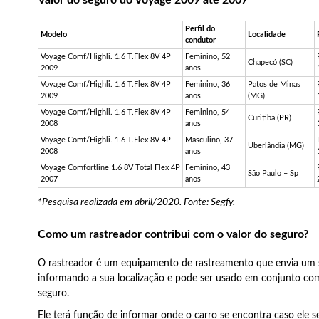
Valor do seguro do Voyage 2009 até 2007
Perfil do
Modelo
Localidade
condutor
Voyage
Comf
/
Highli
. 1.6
T.Flex
8V 4P
Feminino, 52
Chapecó (SC)
2009
anos
Voyage
Comf
/
Highli
. 1.6
T.Flex
8V 4P
Feminino, 36
Patos de Minas
2009
anos
(MG)
Voyage
Comf
/
Highli
. 1.6
T.Flex
8V 4P
Feminino, 54
Curitiba (PR)
2008
anos
Voyage
Comf
/
Highli
. 1.6
T.Flex
8V 4P
Masculino, 37
Uberlândia (MG)
2008
anos
Voyage
Comfortline
1.6 8V Total Flex 4P
Feminino, 43
São Paulo –
Sp
2007
anos
*Pesquisa realizada em abril/2020. Fonte:
Segfy
.
Como um rastreador contribui com o valor do seguro?
O rastreador é um equipamento de rastreamento que envia um s
informando a sua localização e pode ser usado em conjunto co
seguro.
Ele terá função de informar onde o carro se encontra caso ele s