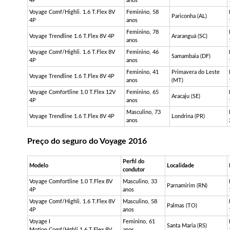
4P
anos
Voyage
Comf
/
Highli
. 1.6
T.Flex
8V
Feminino, 58
Pariconha
(AL)
4P
anos
Feminino, 78
Voyage
Trendline
1.6
T.Flex
8V 4P
Araranguá (SC)
anos
Voyage
Comf
/
Highli
. 1.6
T.Flex
8V
Feminino, 46
Samambaia (DF)
4P
anos
Feminino, 41
Primavera do Leste
Voyage
Trendline
1.6
T.Flex
8V 4P
anos
(MT)
Voyage
Comfortline
1.0
T.Flex
12V
Feminino, 65
Aracaju (SE)
4P
anos
Masculino, 73
Voyage
Trendline
1.6
T.Flex
8V 4P
Londrina (PR)
anos
Preço do seguro do Voyage 2016
Perfil do
Modelo
Localidade
condutor
Voyage
Comfortline
1.0
T.Flex
8V
Masculino, 33
Parnamirim (RN)
4P
anos
Voyage
Comf
/
Highli
. 1.6
T.Flex
8V
Masculino, 58
Palmas (TO)
4P
anos
Voyage I
Feminino, 61
Santa Maria (RS)
Motion
Comf
/Hghli.1.6
T.Flex
8V
anos