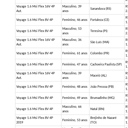
Voyage 1.6
Msi
Flex 16V 4P
Masculino, 39
R
Sananduva (RS)
Aut.
anos
2
R
Voyage 1.6
Msi
Flex 8V 4P
Feminino, 46 anos
Fortaleza (CE)
1
Masculino, 53
R
Voyage 1.6
Msi
Flex 8V 4P
Teresina (PI)
anos
2
Voyage 1.6
Msi
Flex 16V 4P
Masculino, 36
R
São Luís (MA)
Aut.
anos
1
R
Voyage 1.6
Msi
Flex 8V 4P
Feminino, 61 anos
Colombo (PR)
1
R
Voyage 1.6
Msi
Flex 8V 4P
Feminino, 47 anos
Cachoeira Paulista (SP)
1
Voyage 1.6
Msi
Flex 16V 4P
Masculino, 39
R
Maceió (AL)
Aut.
anos
2
R
Voyage 1.6
Msi
Flex 8V 4P
Feminino, 48 anos
João Pessoa (PB)
1
R
Voyage 1.6
Msi
Flex 8V 4P
Feminino, 49 anos
Brumadinho (MG)
2
Masculino, 66
R
Voyage 1.6
Msi
Flex 8V 4P
Natal (RN)
anos
1
Voyage 1.6
Msi
Flex 8V 4P
Brejinho de Nazaré
R
Feminino, 53 anos
2019
(TO)
1