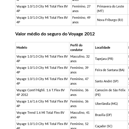
Voyage 1.0/1.0 City Mi Total Flex 8V
Feminino, 27
Primavera do Leste
4P
anos
(MT)
Voyage 1.0/1.0 City Mi Total Flex 8V
Feminino, 49
Nova Friburgo (RJ)
4P
anos
Valor médio do seguro do Voyage 2012
Perfil do
Modelo
Localidade
condutor
Voyage 1.0/1.0 City Mi Total Flex 8V
Masculino, 32
Tapejara (PR)
4P
anos
Voyage 1.0/1.0 City Mi Total Flex 8V
Feminino, 39
Feira de Santana (BA)
4P
anos
Voyage 1.0/1.0 City Mi Total Flex 8V
Feminino, 47
Santo André (SP)
4P
anos
Voyage
Comf
/
Highli
. 1.6
T.Flex
8V
Feminino, 36
Camocim de São Félix
4P 2012
anos
(PE)
Voyage 1.6/1.6 City Mi Total Flex 8V
Feminino, 36
Uberlândia (MG)
4P
anos
Voyage Trend 1.6 Mi Total Flex 8V
Masculino, 41
Brasília (DF)
4P
anos
Voyage 1.0/1.0 City Mi Total Flex 8V
Feminino, 52
Caçador (SC)
4P
anos