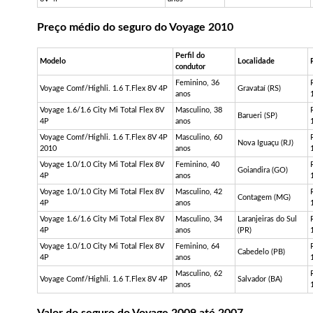
Preço médio do seguro do Voyage 2010
Perfil do
Modelo
Localidade
condutor
Feminino, 36
Voyage
Comf
/
Highli
. 1.6
T.Flex
8V 4P
Gravataí (RS)
anos
Voyage 1.6/1.6 City Mi Total Flex 8V
Masculino, 38
Barueri (SP)
4P
anos
Voyage
Comf
/
Highli
. 1.6
T.Flex
8V 4P
Masculino, 60
Nova Iguaçu (RJ)
2010
anos
Voyage 1.0/1.0 City Mi Total Flex 8V
Feminino, 40
Goiandira
(GO)
4P
anos
Voyage 1.0/1.0 City Mi Total Flex 8V
Masculino, 42
Contagem (MG)
4P
anos
Voyage 1.6/1.6 City Mi Total Flex 8V
Masculino, 34
Laranjeiras do Sul
4P
anos
(PR)
Voyage 1.0/1.0 City Mi Total Flex 8V
Feminino, 64
Cabedelo (PB)
4P
anos
Masculino, 62
Voyage
Comf
/
Highli
. 1.6
T.Flex
8V 4P
Salvador (BA)
anos