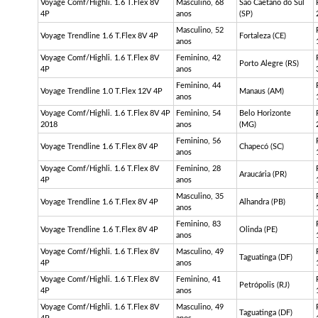
Voyage
Comf
/
Highli
. 1.6
T.Flex
8V
Masculino, 68
São Caetano do Sul
4P
anos
(SP)
Masculino, 52
Voyage
Trendline
1.6
T.Flex
8V 4P
Fortaleza (CE)
anos
Voyage
Comf
/
Highli
. 1.6
T.Flex
8V
Feminino, 42
Porto Alegre (RS)
4P
anos
Feminino, 44
Voyage
Trendline
1.0
T.Flex
12V 4P
Manaus (AM)
anos
Voyage
Comf
/
Highli
. 1.6
T.Flex
8V 4P
Feminino, 54
Belo Horizonte
2018
anos
(MG)
Feminino, 56
Voyage
Trendline
1.6
T.Flex
8V 4P
Chapecó (SC)
anos
Voyage
Comf
/
Highli
. 1.6
T.Flex
8V
Feminino, 28
Araucária (PR)
4P
anos
Masculino, 35
Voyage
Trendline
1.6
T.Flex
8V 4P
Alhandra (PB)
anos
Feminino, 83
Voyage
Trendline
1.6
T.Flex
8V 4P
Olinda (PE)
anos
Voyage
Comf
/
Highli
. 1.6
T.Flex
8V
Masculino, 49
Taguatinga (DF)
4P
anos
Voyage
Comf
/
Highli
. 1.6
T.Flex
8V
Feminino, 41
Petrópolis (RJ)
4P
anos
Voyage
Comf
/
Highli
. 1.6
T.Flex
8V
Masculino, 49
Taguatinga (DF)