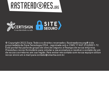
© Copyright 2022 Zipia. Todos os direitos reservados. Rastreadores.org® é de
propriedade da
Zipia Tecnologia LTDA
, registrada sob o CNPJ 17.467.253/0001-72.
Este portal faz parte do grupo de sites de seguros e finanças de nossa empresa.
Preencha o nosso
formulário
para simular a sua assinatura e receber o contato de um
de nossos corretores em sua região. Para entrar em contato com nossa equipe utilize
nosso envie um e-mail para
contato@smartia.com.br
.