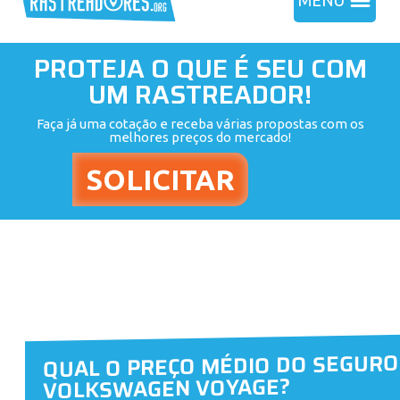
MENU
PROTEJA O QUE É SEU COM
UM RASTREADOR!
Faça já uma cotação e receba várias propostas com os
melhores preços do mercado!
QUAL O PREÇO MÉDIO DO SEGURO
VOLKSWAGEN VOYAGE?