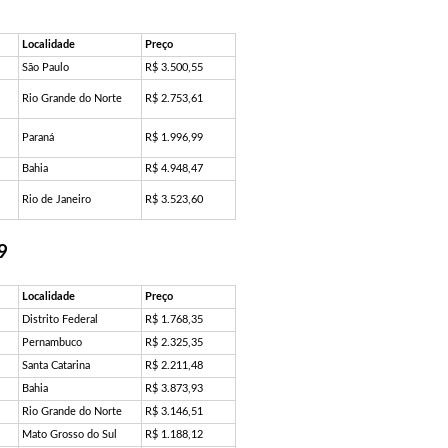
Localidade
Preço
São Paulo
R$ 3.500,55
Rio Grande do Norte
R$ 2.753,61
Paraná
R$ 1.996,99
Bahia
R$ 4.948,47
Rio de Janeiro
R$ 3.523,60
9
Localidade
Preço
Distrito Federal
R$ 1.768,35
Pernambuco
R$ 2.325,35
Santa Catarina
R$ 2.211,48
Bahia
R$ 3.873,93
Rio Grande do Norte
R$ 3.146,51
Mato Grosso do Sul
R$ 1.188,12