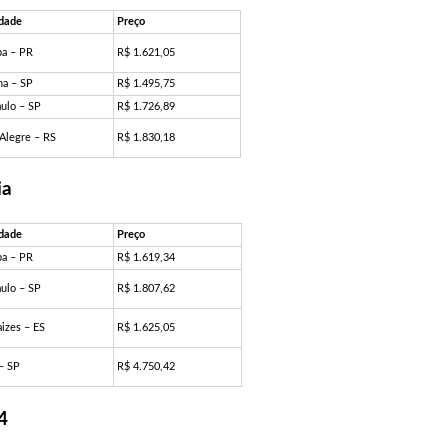
idade
Preço
ba – PR
R$ 1.621,05
na – SP
R$ 1.495,75
aulo – SP
R$ 1.726,89
 Alegre – RS
R$ 1.830,18
ia
idade
Preço
ba – PR
R$ 1.619,34
aulo – SP
R$ 1.807,62
izes – ES
R$ 1.625,05
– SP
R$ 4.750,42
4