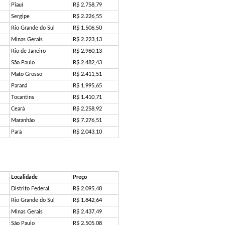
Piauí
R$ 2.758,79
Sergipe
R$ 2.226,55
Rio Grande do Sul
R$ 1.506,50
Minas Gerais
R$ 2.223,13
Rio de Janeiro
R$ 2.960,13
São Paulo
R$ 2.482,43
Mato Grosso
R$ 2.411,51
Paraná
R$ 1.995,65
Tocantins
R$ 1.410,71
Ceará
R$ 2.258,92
Maranhão
R$ 7.276,51
Pará
R$ 2.043,10
Localidade
Preço
Distrito Federal
R$ 2.095,48
Rio Grande do Sul
R$ 1.842,64
Minas Gerais
R$ 2.437,49
São Paulo
R$ 2.505,08