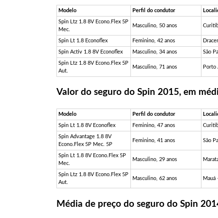
Modelo
Perfil do condutor
Local
Spin Ltz 1.8 8V Econo.Flex 5P
Masculino, 50 anos
Curiti
Mec.
Spin Lt 1.8 Econoflex
Feminino, 42 anos
Drace
Spin Activ 1.8 8V Econoflex
Masculino, 34 anos
São P
Spin Ltz 1.8 8V Econo.Flex 5P
Masculino, 71 anos
Porto
Aut.
Valor do seguro do Spin 2015, em méd
Modelo
Perfil do condutor
Local
Spin Lt 1.8 8V Econoflex
Feminino, 47 anos
Curiti
Spin Advantage 1.8 8V
Feminino, 41 anos
São P
Econo.Flex 5P Mec. 5P
Spin Lt 1.8 8V Econo.Flex 5P
Masculino, 29 anos
Marata
Mec.
Spin Ltz 1.8 8V Econo.Flex 5P
Masculino, 62 anos
Mauá 
Aut.
Média de preço do seguro do Spin 201