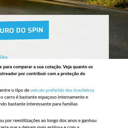
URO DO SPIN
Silva
e para comparar a sua cotação. Veja quanto os
streador por contribuir com a proteção do
entre o tipo de
veículo preferido dos brasileiros
 o carro é bastante espaçoso internamente e
o bastante interessante para famílias
ou por reestilizações ao longo dos anos e ganhou
oceria que a deixam mais estilosa e com a