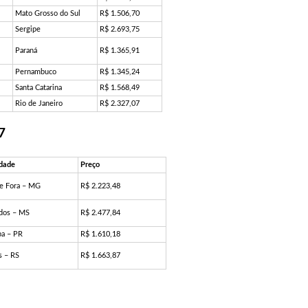
Mato Grosso do Sul
R$ 1.506,70
Sergipe
R$ 2.693,75
Paraná
R$ 1.365,91
Pernambuco
R$ 1.345,24
Santa Catarina
R$ 1.568,49
Rio de Janeiro
R$ 2.327,07
7
idade
Preço
De Fora – MG
R$ 2.223,48
dos – MS
R$ 2.477,84
ba – PR
R$ 1.610,18
s – RS
R$ 1.663,87