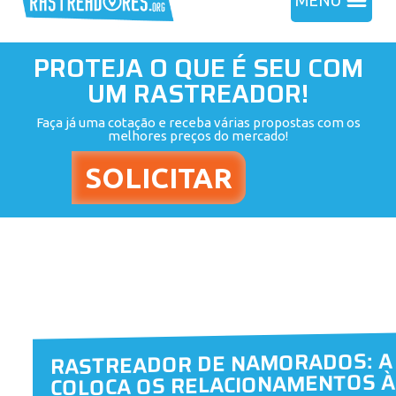
MENU
PROTEJA O QUE É SEU COM
UM RASTREADOR!
Faça já uma cotação e receba várias propostas com os
melhores preços do mercado!
RASTREADOR DE NAMORADOS: A
COLOCA OS RELACIONAMENTOS À