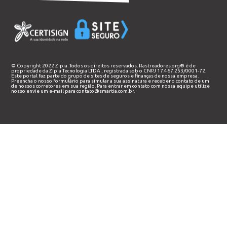
© Copyright 2022 Zipia. Todos os direitos reservados. Rastreadores.org® é de
propriedade da
Zipia Tecnologia LTDA
, registrada sob o CNPJ 17.467.253/0001-72.
Este portal faz parte do grupo de sites de seguros e finanças de nossa empresa.
Preencha o nosso
formulário
para simular a sua assinatura e receber o contato de um
de nossos corretores em sua região. Para entrar em contato com nossa equipe utilize
nosso envie um e-mail para
contato@smartia.com.br
.