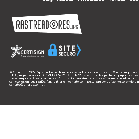
© Copyright 2022 Zipia. Todos os direitos reservados. Rastreadores.org® é de proprieda
LTDA
, registrada sob o CNPJ 17.467.253/0001-72. Este portal faz parte do grupo de sites 
nossa empresa. Preencha o nosso
formulário
para simular a sua assinatura e receber o co
corretores em sua região. Para entrar em contato com nossa equipe utilize nosso envie um
contato@smartia.com.br
.