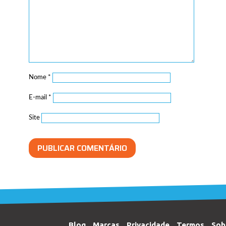
Nome
*
E-mail
*
Site
Blog
Marcas
Privacidade
Termos
Sob