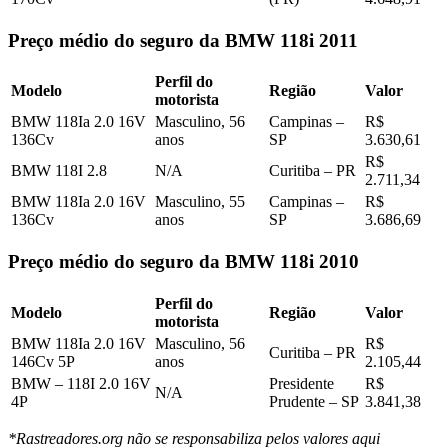
Preço médio do seguro da BMW 118i 2011
Perfil do
Modelo
Região
Valor
motorista
BMW 118Ia 2.0 16V
Masculino, 56
Campinas –
R$
136Cv
anos
SP
3.630,61
R$
BMW 118I 2.8
N/A
Curitiba – PR
2.711,34
BMW 118Ia 2.0 16V
Masculino, 55
Campinas –
R$
136Cv
anos
SP
3.686,69
Preço médio do seguro da BMW 118i 2010
Perfil do
Modelo
Região
Valor
motorista
BMW 118Ia 2.0 16V
Masculino, 56
R$
Curitiba – PR
146Cv 5P
anos
2.105,44
BMW – 118I 2.0 16V
Presidente
R$
N/A
4P
Prudente – SP
3.841,38
*Rastreadores.org não se responsabiliza pelos valores aqui