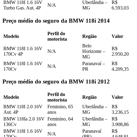
BMW 118I 1.6 16V
Uberlândia –
R$
N/A
Turbo Gas. Aut. 4P
MG
6.593,03
Preço médio do seguro da BMW 118i 2014
Perfil do
Modelo
Região
Valor
motorista
Belo
BMW 118I 1.6 16V
R$
N/A
Horizonte –
170Cv 4P
2.950,20
MG
BMW 118I 1.6 16V
Paranavaí –
R$
N/A
170Cv
PR
4.209,35
Preço médio do seguro da BMW 118i 2012
Perfil do
Modelo
Região
Valor
motorista
BMW 118I 2.0 16V
Feminino, 65
Uberlândia –
R$
Aut. 4P
anos
MG
3.236,15
BMW 118Ia 2.0 16V
Feminino, 64
Uberlândia –
R$
136Cv
anos
MG
3.908,86
BMW 118I 1.6 16V
Paranavaí
R$
N/A
170Cv
(PR)
4.648,91