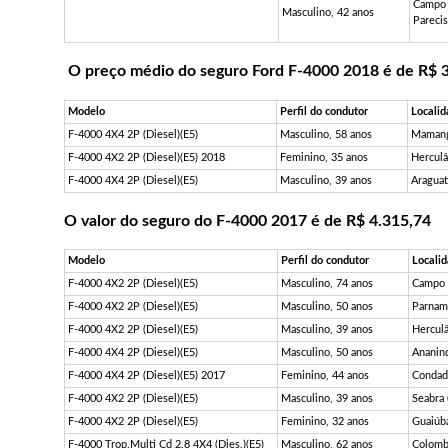
Campo
Masculino, 42 anos
Pareci
O preço médio do seguro Ford F-4000 2018 é de R$ 
Modelo
Perfil do condutor
Locali
F-4000 4X4 2P (Diesel)(E5)
Masculino, 58 anos
Mamang
F-4000 4X2 2P (Diesel)(E5) 2018
Feminino, 35 anos
Herculâ
F-4000 4X4 2P (Diesel)(E5)
Masculino, 39 anos
Araguat
O valor do seguro do F-4000 2017 é de R$ 4.315,74
Modelo
Perfil do condutor
Locali
F-4000 4X2 2P (Diesel)(E5)
Masculino, 74 anos
Campo 
F-4000 4X2 2P (Diesel)(E5)
Masculino, 50 anos
Parnam
F-4000 4X2 2P (Diesel)(E5)
Masculino, 39 anos
Herculâ
F-4000 4X4 2P (Diesel)(E5)
Masculino, 50 anos
Ananin
F-4000 4X4 2P (Diesel)(E5) 2017
Feminino, 44 anos
Condad
F-4000 4X2 2P (Diesel)(E5)
Masculino, 39 anos
Seabra 
F-4000 4X2 2P (Diesel)(E5)
Feminino, 32 anos
Guaiúba
F-4000 Trop.Multi Cd 2.8 4X4 (Dies.)(E5)
Masculino, 62 anos
Colomb