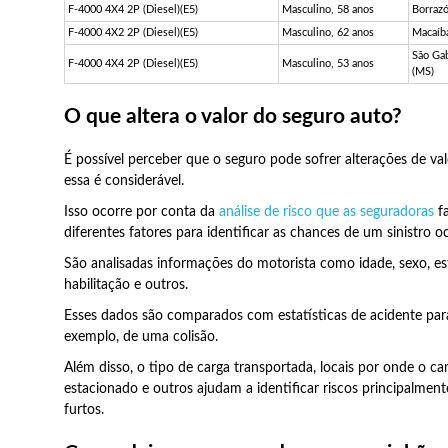
F-4000 4X4 2P (Diesel)(E5)
Masculino, 58 anos
Borrazó
F-4000 4X2 2P (Diesel)(E5)
Masculino, 62 anos
Macaíb
São Ga
F-4000 4X4 2P (Diesel)(E5)
Masculino, 53 anos
(MS)
O que altera o valor do seguro auto?
É possível perceber que o seguro pode sofrer alterações de va
essa é considerável.
Isso ocorre por conta da
análise de risco que as seguradoras
fa
diferentes fatores para identificar as chances de um sinistro oc
São analisadas informações do motorista como idade, sexo, es
habilitação e outros.
Esses dados são comparados com estatísticas de acidente para
exemplo, de uma colisão.
Além disso, o tipo de carga transportada, locais por onde o ca
estacionado e outros ajudam a identificar riscos principalmen
furtos.