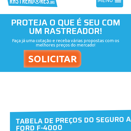
MENU
PROTEJA O QUE É SEU COM
UM RASTREADOR!
Faça já uma cotação e receba várias propostas com os
melhores preços do mercado!
TABELA DE PREÇOS DO SEGURO 
FORD F-4000