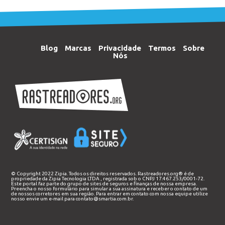
Blog
Marcas
Privacidade
Termos
Sobre
Nós
© Copyright 2022 Zipia. Todos os direitos reservados. Rastreadores.org® é de
propriedade da
Zipia Tecnologia LTDA
, registrada sob o CNPJ 17.467.253/0001-72.
Este portal faz parte do grupo de sites de seguros e finanças de nossa empresa.
Preencha o nosso
formulário
para simular a sua assinatura e receber o contato de um
de nossos corretores em sua região. Para entrar em contato com nossa equipe utilize
nosso envie um e-mail para
contato@smartia.com.br
.