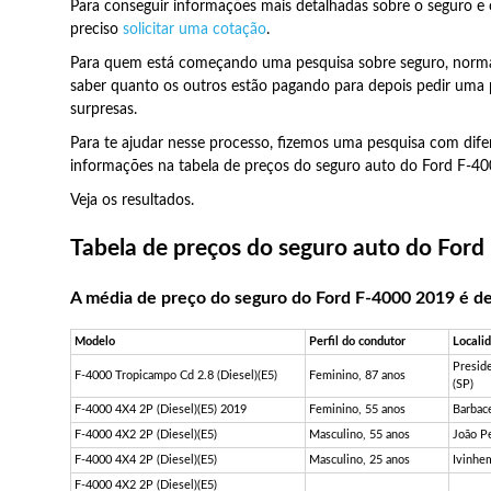
Para conseguir informações mais detalhadas sobre o seguro e 
preciso
solicitar uma cotação
.
Para quem está começando uma pesquisa sobre seguro, norm
saber quanto os outros estão pagando para depois pedir uma 
surpresas.
Para te ajudar nesse processo, fizemos uma pesquisa com difer
informações na tabela de preços do seguro auto do Ford F-40
Veja os resultados.
Tabela de preços do seguro auto do Ford
A média de preço do seguro do Ford F-4000 2019 é d
Modelo
Perfil do condutor
Locali
Presid
F-4000 Tropicampo Cd 2.8 (Diesel)(E5)
Feminino, 87 anos
(SP)
F-4000 4X4 2P (Diesel)(E5) 2019
Feminino, 55 anos
Barbac
F-4000 4X2 2P (Diesel)(E5)
Masculino, 55 anos
João P
F-4000 4X4 2P (Diesel)(E5)
Masculino, 25 anos
Ivinhe
F-4000 4X2 2P (Diesel)(E5)