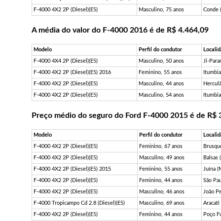
F-4000 4X2 2P (Diesel)(E5)
Masculino, 75 anos
Conde 
A média do valor do F-4000 2016 é de R$ 4.464,09
Modelo
Perfil do condutor
Locali
F-4000 4X4 2P (Diesel)(E5)
Masculino, 50 anos
Ji-Para
F-4000 4X2 2P (Diesel)(E5) 2016
Feminino, 55 anos
Itumbia
F-4000 4X2 2P (Diesel)(E5)
Masculino, 44 anos
Herculâ
F-4000 4X2 2P (Diesel)(E5)
Masculino, 54 anos
Itumbia
Preço médio do seguro do Ford F-4000 2015 é de R$ 
Modelo
Perfil do condutor
Locali
F-4000 4X2 2P (Diesel)(E5)
Feminino, 67 anos
Brusqu
F-4000 4X2 2P (Diesel)(E5)
Masculino, 49 anos
Balsas 
F-4000 4X2 2P (Diesel)(E5) 2015
Feminino, 55 anos
Juína (
F-4000 4X2 2P (Diesel)(E5)
Feminino, 44 anos
São Pau
F-4000 4X2 2P (Diesel)(E5)
Masculino, 46 anos
João P
F-4000 Tropicampo Cd 2.8 (Diesel)(E5)
Masculino, 69 anos
Aracati
F-4000 4X2 2P (Diesel)(E5)
Feminino, 44 anos
Poço F