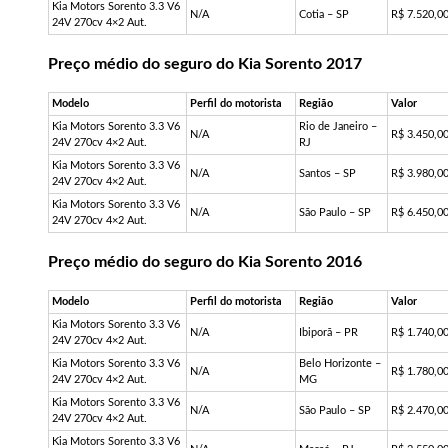
Kia Motors Sorento 3.3 V6
N/A
Cotia – SP
R$ 7.520,0
24V 270cv 4×2 Aut.
Preço médio do seguro do Kia Sorento 2017
Modelo
Perfil do motorista
Região
Valor
Kia Motors Sorento 3.3 V6
Rio de Janeiro –
N/A
R$ 3.450,0
24V 270cv 4×2 Aut.
RJ
Kia Motors Sorento 3.3 V6
N/A
Santos – SP
R$ 3.980,0
24V 270cv 4×2 Aut.
Kia Motors Sorento 3.3 V6
N/A
São Paulo – SP
R$ 6.450,0
24V 270cv 4×2 Aut.
Preço médio do seguro do Kia Sorento 2016
Modelo
Perfil do motorista
Região
Valor
Kia Motors Sorento 3.3 V6
N/A
Ibiporã – PR
R$ 1.740,0
24V 270cv 4×2 Aut.
Kia Motors Sorento 3.3 V6
Belo Horizonte –
N/A
R$ 1.780,0
24V 270cv 4×2 Aut.
MG
Kia Motors Sorento 3.3 V6
N/A
São Paulo – SP
R$ 2.470,0
24V 270cv 4×2 Aut.
Kia Motors Sorento 3.3 V6