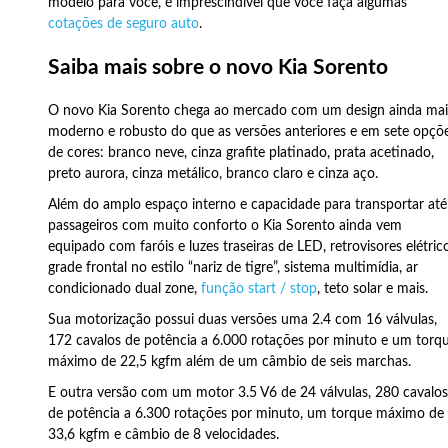
modelo para você, é imprescindível que você faça algumas
cotações de seguro auto
.
Saiba mais sobre o novo Kia Sorento
O novo Kia Sorento chega ao mercado com um design ainda mai
moderno e robusto do que as versões anteriores e em sete opçõ
de cores: branco neve, cinza grafite platinado, prata acetinado,
preto aurora, cinza metálico, branco claro e cinza aço.
Além do amplo espaço interno e capacidade para transportar até
passageiros com muito conforto o Kia Sorento ainda vem
equipado com faróis e luzes traseiras de LED, retrovisores elétric
grade frontal no estilo “nariz de tigre”, sistema multimídia, ar
condicionado dual zone,
função start / stop
, teto solar e mais.
Sua motorização possui duas versões uma 2.4 com 16 válvulas,
172 cavalos de potência a 6.000 rotações por minuto e um torq
máximo de 22,5 kgfm além de um câmbio de seis marchas.
E outra versão com um motor 3.5 V6 de 24 válvulas, 280 cavalo
de potência a 6.300 rotações por minuto, um torque máximo de
33,6 kgfm e câmbio de 8 velocidades.