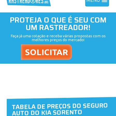
MENU
PROTEJA O QUE É SEU COM
UM RASTREADOR!
Faça já uma cotação e receba várias propostas com os
melhores preços do mercado!
TABELA DE PREÇOS DO SEGURO
AUTO DO KIA SORENTO