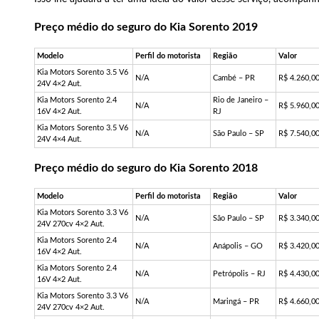
Preço médio do seguro do Kia Sorento 2019
Modelo
Perfil do motorista
Região
Valor
Kia Motors Sorento 3.5 V6
N/A
Cambé – PR
R$ 4.260,0
24V 4×2 Aut.
Kia Motors Sorento 2.4
Rio de Janeiro –
N/A
R$ 5.960,0
16V 4×2 Aut.
RJ
Kia Motors Sorento 3.5 V6
N/A
São Paulo – SP
R$ 7.540,0
24V 4×4 Aut.
Preço médio do seguro do Kia Sorento 2018
Modelo
Perfil do motorista
Região
Valor
Kia Motors Sorento 3.3 V6
N/A
São Paulo – SP
R$ 3.340,0
24V 270cv 4×2 Aut.
Kia Motors Sorento 2.4
N/A
Anápolis – GO
R$ 3.420,0
16V 4×2 Aut.
Kia Motors Sorento 2.4
N/A
Petrópolis – RJ
R$ 4.430,0
16V 4×2 Aut.
Kia Motors Sorento 3.3 V6
N/A
Maringá – PR
R$ 4.660,0
24V 270cv 4×2 Aut.