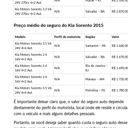
N/A
Macaé – RJ
R$ 2.550,0
24V 270cv 4×2 Aut.
Kia Motors Sorento 3.3 V6
N/A
Salvador – BA
R$ 2.870,0
24V 270cv 4×2 Aut.
Preço médio do seguro do Kia Sorento 2015
Modelo
Perfil do motorista
Região
Valor
Kia Motors Sorento 3.5 V6
N/A
Santarém – PA
R$ 1.640,0
24V 4×4 Aut.
Kia Motors Sorento 2.4
N/A
Salvador – BA
R$ 1.670,0
16V 4×2 Aut.
Kia Motors Sorento 2.4
Rio de Janeiro –
N/A
R$ 1.690,0
16V 4×2 Aut.
RJ
Kia Motors Sorento 2.4
N/A
Manaus – AM
R$ 1.720,0
16V 4×2 Aut.
Kia Motors Sorento 3.5 V6
N/A
Petrolina – PE
R$ 1.780,0
24V 4×4 Aut.
É importante deixar claro que, o valor do seguro auto depende
diretamente do perfil do motorista, local onde ele reside e circula
com o veículo e mais alguns detalhes pessoais.
Portanto, se você deseja saber quanto custa o seguro auto desse