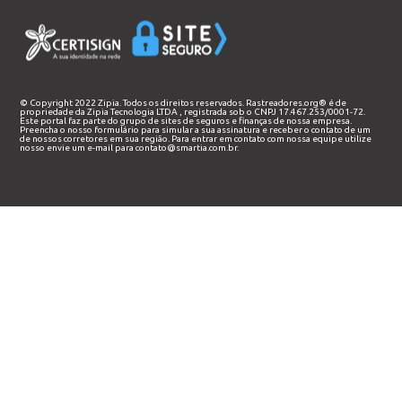
© Copyright 2022 Zipia. Todos os direitos reservados. Rastreadores.org® é de
propriedade da
Zipia Tecnologia LTDA
, registrada sob o CNPJ 17.467.253/0001-72.
Este portal faz parte do grupo de sites de seguros e finanças de nossa empresa.
Preencha o nosso
formulário
para simular a sua assinatura e receber o contato de um
de nossos corretores em sua região. Para entrar em contato com nossa equipe utilize
nosso envie um e-mail para
contato@smartia.com.br
.