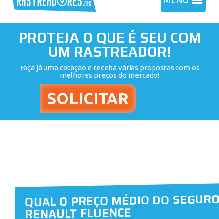
MENU
PROTEJA O QUE É SEU COM
UM RASTREADOR!
Faça já uma cotação e receba várias propostas com os
melhores preços do mercado!
QUAL O PREÇO MÉDIO DO SEGUR
RENAULT FLUENCE