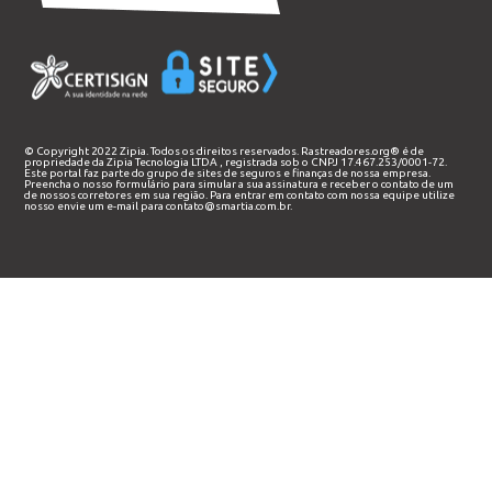
© Copyright 2022 Zipia. Todos os direitos reservados. Rastreadores.org® é de
propriedade da
Zipia Tecnologia LTDA
, registrada sob o CNPJ 17.467.253/0001-72.
Este portal faz parte do grupo de sites de seguros e finanças de nossa empresa.
Preencha o nosso
formulário
para simular a sua assinatura e receber o contato de um
de nossos corretores em sua região. Para entrar em contato com nossa equipe utilize
nosso envie um e-mail para
contato@smartia.com.br
.