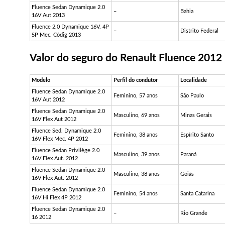
Fluence Sedan Dynamique 2.0
–
Bahia
16V Aut 2013
Fluence 2.0 Dynamique 16V. 4P
–
Distrito Federal
5P Mec. Códig 2013
Valor do
seguro do Renault Fluence 2012
Modelo
Perfil do condutor
Localidade
Fluence Sedan Dynamique 2.0
Feminino, 57 anos
São Paulo
16V Aut 2012
Fluence Sedan Dynamique 2.0
Masculino, 69 anos
Minas Gerais
16V Flex Aut 2012
Fluence Sed. Dynamique 2.0
Feminino, 38 anos
Espírito Santo
16V Flex Mec. 4P 2012
Fluence Sedan Privilège 2.0
Masculino, 39 anos
Paraná
16V Flex Aut. 2012
Fluence Sedan Dynamique 2.0
Masculino, 38 anos
Goiás
16V Flex Aut. 2012
Fluence Sedan Dynamique 2.0
Feminino, 54 anos
Santa Catarina
16V Hi Flex 4P 2012
Fluence Sedan Dynamique 2.0
–
Rio Grande
16 2012