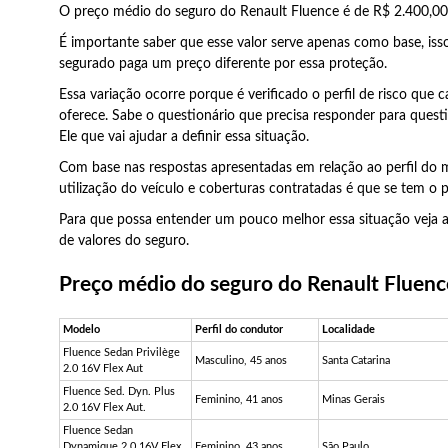
O preço médio do seguro do Renault Fluence é de R$ 2.400,00
É importante saber que esse valor serve apenas como base, is
segurado paga um preço diferente por essa proteção.
Essa variação ocorre porque é verificado o perfil de risco que 
oferece. Sabe o questionário que precisa responder para quest
Ele que vai ajudar a definir essa situação.
Com base nas respostas apresentadas em relação ao perfil do m
utilização do veículo e coberturas contratadas é que se tem o pr
Para que possa entender um pouco melhor essa situação veja 
de valores do seguro.
Preço médio do seguro do Renault Fluen
Modelo
Perfil do condutor
Localidade
Fluence Sedan Privilège
Masculino, 45 anos
Santa Catarina
2.0 16V Flex Aut
Fluence Sed. Dyn. Plus
Feminino, 41 anos
Minas Gerais
2.0 16V Flex Aut.
Fluence Sedan
Dynamique 2.0 16V Flex
Feminino, 43 anos
São Paulo