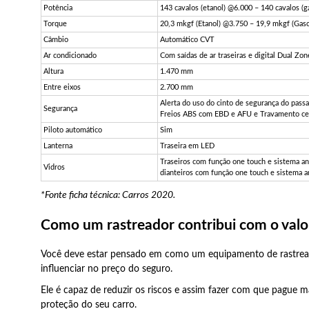
Potência
143 cavalos (etanol) @6.000 – 140 cavalos (g
Torque
20,3 mkgf (Etanol) @3.750 – 19,9 mkgf (Gaso
Câmbio
Automático CVT
Ar condicionado
Com saídas de ar traseiras e digital Dual Zon
Altura
1.470 mm
Entre eixos
2.700 mm
Alerta do uso do cinto de segurança do passa
Segurança
Freios ABS com EBD e AFU e Travamento cent
Piloto automático
Sim
Lanterna
Traseira em LED
Traseiros com função one touch e sistema 
Vidros
dianteiros com função one touch e sistema 
*Fonte ficha técnica: Carros 2020.
Como um rastreador contribui com o valo
Você deve estar pensado em como um equipamento de rastre
influenciar no preço do seguro.
Ele é capaz de reduzir os riscos e assim fazer com que pague m
proteção do seu carro.