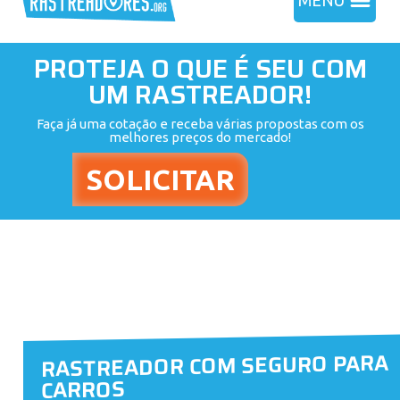
MENU
PROTEJA O QUE É SEU COM
UM RASTREADOR!
Faça já uma cotação e receba várias propostas com os
melhores preços do mercado!
RASTREADOR COM SEGURO PARA
CARROS